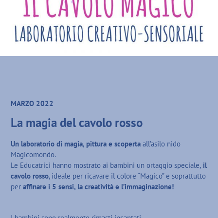
MARZO 2022
La magia del cavolo rosso
Un laboratorio di magia, pittura e scoperta
all’asilo nido
Magicomondo.
Le Educatrici hanno mostrato ai bambini un ortaggio speciale,
il
cavolo rosso
, ideale per ricavare il colore “Magico” e soprattutto
per
affinare i 5 sensi, la creatività e l’immaginazione!
I bambini sono realmente rimasti incantati.