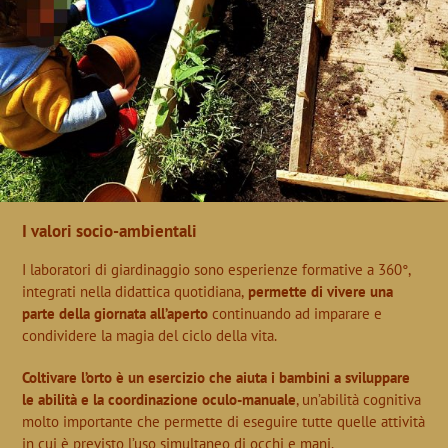
I valori socio-ambientali
I laboratori di giardinaggio sono esperienze formative a 360°,
integrati nella didattica quotidiana,
permette di vivere una
parte della giornata all’aperto
continuando ad imparare e
condividere la magia del ciclo della vita.
Coltivare l’orto è un esercizio che aiuta i bambini a sviluppare
le abilità e la coordinazione oculo-manuale
, un’abilità cognitiva
molto importante che permette di eseguire tutte quelle attività
in cui è previsto l’uso simultaneo di occhi e mani.