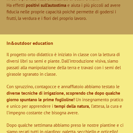
Ha effetti
positivi sull’autostima
e aiuta i più piccoli ad avere
fiducia nelle proprie capacità poiché permette di godersi i
frutti, la verdura e i fiori del proprio lavoro.
In&outdoor education
Il progetto orto didattico è iniziato in classe con la lettura di
diversi libri su semi e piante. Dall’introduzione visiva, siamo
passati alla manipolazione della terra e travasi con i semi del
girasole sgranato in classe.
Con spruzzino, contagocce e annaffiatoio abbiamo testato le
diverse tecniche di irrigazione, scoprendo che dopo qualche
giorno spuntano le prime foglioline!
Un insegnamento pratico
e unico per apprendere i
tempi della natura,
l’attesa, la cura e
l’impegno costante che bisogna avere.
Dopo qualche settimana abbiamo preso le nostre piantine e ci
siamo recati tutti in giardino; paletta, secchiello e orticello!