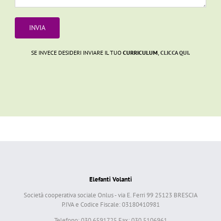
SE INVECE DESIDERI INVIARE IL TUO
CURRICULUM
,
CLICCA QUI
.
Elefanti Volanti
Società cooperativa sociale Onlus - via E. Ferri 99 25123 BRESCIA
P.IVA e Codice Fiscale: 03180410981
Telefono: 030 6591725 Fax: 030 5106961