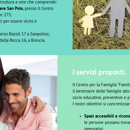
struttura a rete che comprende:
iere San Polo
, presso il Centro
ue 275;
ti per essere vicini e
Corso Bazoli 17 a Sanpolino;
 della Rocca 16, a Brescia.
I servizi proposti.
Il Centro per la Famiglia “Fami
il benessere delle famiglie attra
socio educative, preventive e p
I nostri obiettivi si concretizzan
Spazi accessibili e ricono
le persone possano trovar
integrativi.