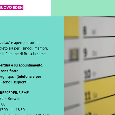
y Polo
” è aperto a tutte le
leto sia per i singoli membri,
on il Comune di Brescia come
apertura e su appuntamento,
 specificate
egli spazi (
telefonare per
6
) sono i seguenti:
 CRESCEREINSIEME
75 – Brescia
3.00
17.00 alle 18.30