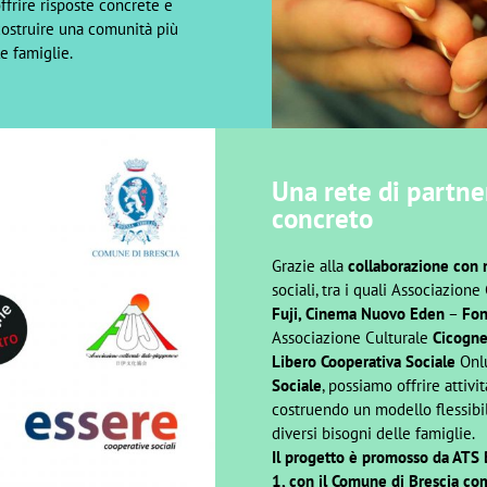
ffrire risposte concrete e
costruire una comunità più
le famiglie.
Una rete di partne
concreto
Grazie alla
collaborazione con 
sociali, tra i quali Associazion
Fuji, Cinema Nuovo Eden
–
Fon
Associazione Culturale
Cicogne
Libero Cooperativa Sociale
Onl
Sociale
, possiamo offrire attivit
costruendo un modello flessibi
diversi bisogni delle famiglie.
Il progetto è promosso da ATS 
1, con il Comune di Brescia com