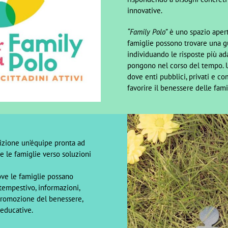
innovative.
“Family Polo”
è uno spazio apert
famiglie possono trovare una gu
individuando le risposte più ad
pongono nel corso del tempo. 
dove enti pubblici, privati e c
favorire il benessere delle famig
sizione un’équipe pronta ad
re le famiglie verso soluzioni
ove le famiglie possano
 tempestivo, informazioni,
promozione del benessere,
-educative.