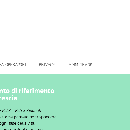
EA OPERATORI
PRIVACY
AMM. TRASP.
nto di riferimento
rescia
 Polo” – Reti Solidali di
 sistema pensato per rispondere
gni fase della vita,
 con soluzioni pratiche e