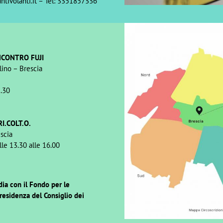
ntivolanti.it – Tel: 3351857336
NCONTRO FUJI
lino – Brescia
2.30
I.COLT.O.
scia
lle 13.30 alle 16.00
ia con il Fondo per le
Presidenza del Consiglio dei