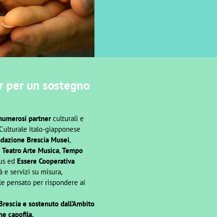
r per un sostegno
numerosi partner
culturali e
e Culturale italo-giapponese
dazione Brescia Musei
,
 Teatro Arte Musica
,
Tempo
us ed
Essere Cooperativa
à e servizi su misura,
le pensato per rispondere ai
Brescia e sostenuto dall’Ambito
e capofila.