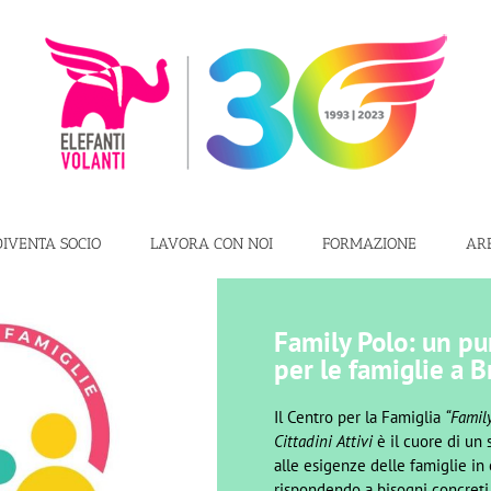
DIVENTA SOCIO
LAVORA CON NOI
FORMAZIONE
AR
Family Polo: un pu
per le famiglie a B
Il Centro per la Famiglia
“Family
Cittadini Attivi
è il cuore di un
alle esigenze delle famiglie in o
rispondendo a bisogni concreti