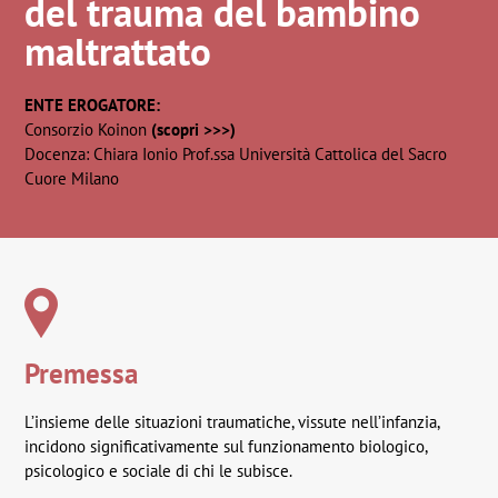
del trauma del bambino
maltrattato
ENTE EROGATORE:
Consorzio Koinon
(scopri >>>)
Docenza: Chiara Ionio Prof.ssa Università Cattolica del Sacro
Cuore Milano
Premessa
L’insieme delle situazioni traumatiche, vissute nell’infanzia,
incidono significativamente sul funzionamento biologico,
psicologico e sociale di chi le subisce.