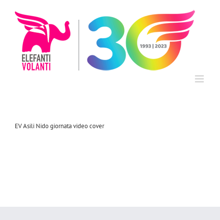
Salta
al
contenuto
EV Asili Nido giornata video cover