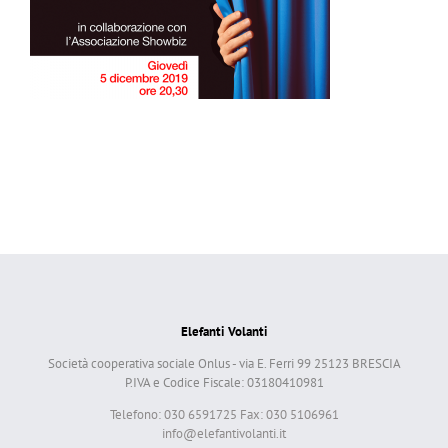
Elefanti Volanti
Società cooperativa sociale Onlus - via E. Ferri 99 25123 BRESCIA
P.IVA e Codice Fiscale: 03180410981
Telefono: 030 6591725 Fax: 030 5106961
info@elefantivolanti.it