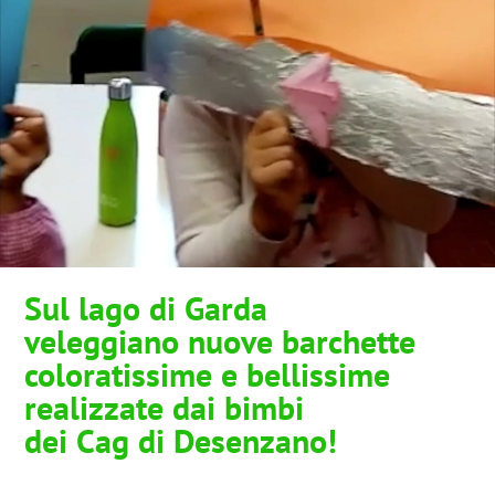
Sul lago di Garda
veleggiano nuove barchette
coloratissime e bellissime
realizzate dai bimbi
dei Cag di Desenzano!