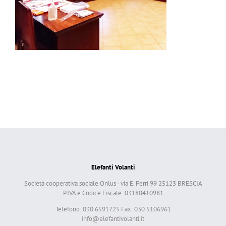
Elefanti Volanti
Società cooperativa sociale Onlus - via E. Ferri 99 25123 BRESCIA
P.IVA e Codice Fiscale: 03180410981
Telefono: 030 6591725 Fax: 030 5106961
info@elefantivolanti.it