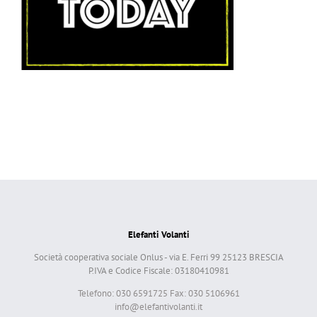
Elefanti Volanti
Società cooperativa sociale Onlus - via E. Ferri 99 25123 BRESCIA
P.IVA e Codice Fiscale: 03180410981
Telefono: 030 6591725 Fax: 030 5106961
info@elefantivolanti.it