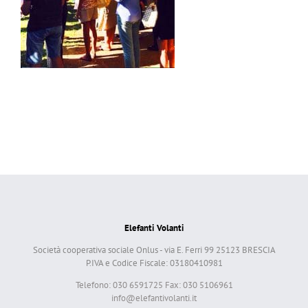
Elefanti Volanti
Società cooperativa sociale Onlus - via E. Ferri 99 25123 BRESCIA
P.IVA e Codice Fiscale: 03180410981
Telefono: 030 6591725 Fax: 030 5106961
info@elefantivolanti.it