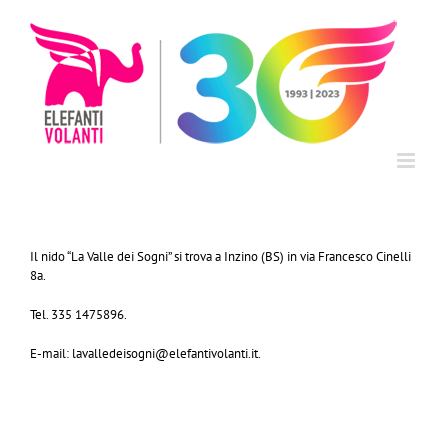
Salta
al
contenuto
Il nido “La Valle dei Sogni” si trova a Inzino (BS) in via Francesco Cinelli
8a.
Tel. 335 1475896.
E-mail: lavalledeisogni@elefantivolanti.it.