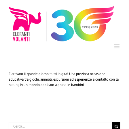
Salta
al
contenuto
È arrivato il grande giorno: tutti in gita! Una preziosa occasione
educativa tra giochi, animali, escursioni ed esperienze a contatto con la
natura, in un mondo dedicato a grandi e bambini.
Cerca