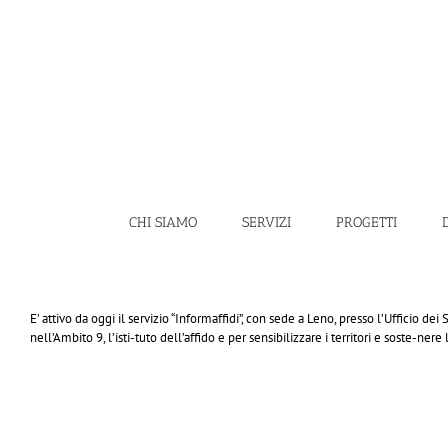
Salta
al
contenuto
CHI SIAMO
SERVIZI
PROGETTI
E’ attivo da oggi il servizio “Informaffidi”, con sede a Leno, presso l’Ufficio d
nell’Ambito 9, l’isti-tuto dell’affido e per sensibilizzare i territori e soste-nere