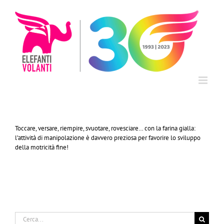
Salta
al
contenuto
Toccare, versare, riempire, svuotare, rovesciare… con la farina gialla:
l’attività di manipolazione è davvero preziosa per favorire lo sviluppo
della motricità fine!
Cerca