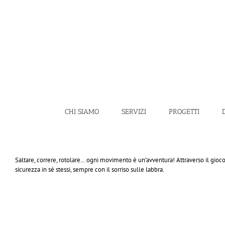
Salta
al
contenuto
CHI SIAMO
SERVIZI
PROGETTI
Saltare, correre, rotolare… ogni movimento è un’avventura! Attraverso il gioco
sicurezza in sé stessi, sempre con il sorriso sulle labbra.