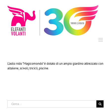
Salta
al
contenuto
L’asilo nido “Magicomondo” è dotato di un ampio giardino attrezzato con
altalene, scivoli, tricicli, piscine.
Cerca
per: