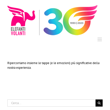
Salta
al
contenuto
Ripercorriamo insieme le tappe (e le emozioni) più significative della
nostra esperienza.
Cerca
per: