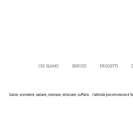
Salta
al
contenuto
CHI SIAMO
SERVIZI
PROGETTI
Salire, scendere, saltare, rotolare, strisciare, tuffarsi… l’attività psicomotoria 